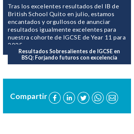
Tras los excelentes resultados del IB de
British School Quito en julio, estamos
encantados y orgullosos de anunciar
resultados igualmente excelentes para
nuestra cohorte de IGCSE de Year 11 para
2025
Resultados Sobresalientes de IGCSE en
BSQ: Forjando futuros con excelencia
Compartir
Comparta
Comparta
Comparta
Envíe
Envíe
esta
esta
esta
este
este
página
página
página
página
página
en
en
en
a
a