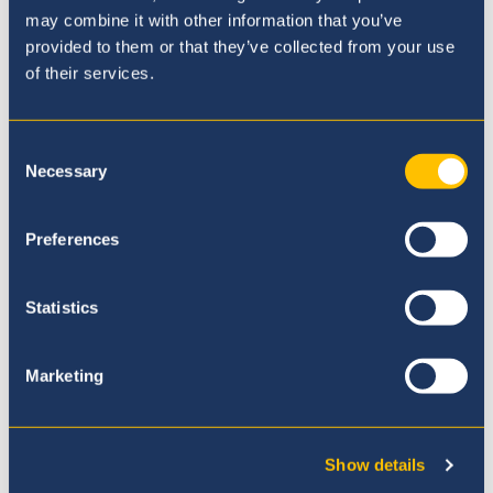
may combine it with other information that you’ve
provided to them or that they’ve collected from your use
Compartir
of their services.
Comparta
Comparta
Comparta
Envíe
Envíe
esta
esta
esta
este
este
Consent
página
página
página
página
página
Necessary
Selection
en
en
en
a
a
Facebook
LinkedIn
Twitter
través
través
de
de
Preferences
¿Qué sigue ahora?
WhatsApp
WhatsAp
Statistics
Marketing
Show details