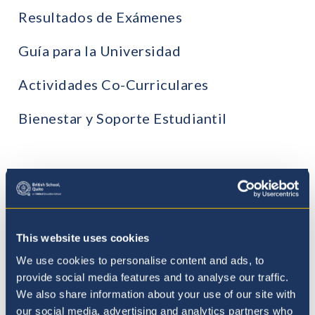
Resultados de Exámenes
Guía para la Universidad
Actividades Co-Curriculares
Bienestar y Soporte Estudiantil
Formulario de Consultas
Complete an admissions enquiry to learn
This website uses cookies
more.
We use cookies to personalise content and ads, to
Formulario de Consultas
provide social media features and to analyse our traffic.
We also share information about your use of our site with
our social media, advertising and analytics partners who