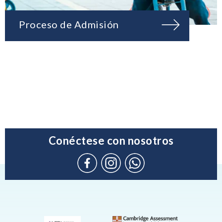
Proceso de Admisión
Conéctese con nosotros
Connect
Instagram
WhatsApp
with
(Admission
us
Enquiries
on
only)