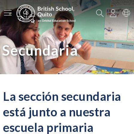
Menú principal
Buscar
Iniciar
Ca
Secundaria
La sección secundaria
está junto a nuestra
escuela primaria