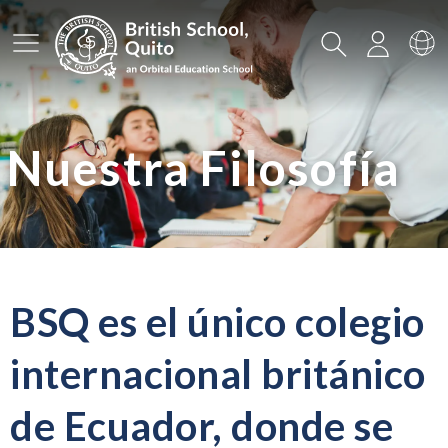
Menú principal
Buscar
Iniciar
Ca
Nuestra Filosofía
BSQ es el único colegio
internacional británico
de Ecuador, donde se