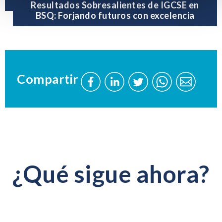
Resultados Sobresalientes de IGCSE en
BSQ: Forjando futuros con excelencia
Compartir
Comparta
Comparta
Comparta
Envíe
Envíe
esta
esta
esta
este
este
página
página
página
página
página
en
en
en
a
a
Facebook
LinkedIn
Twitter
través
través
de
de
¿Qué sigue ahora?
WhatsApp
WhatsAp