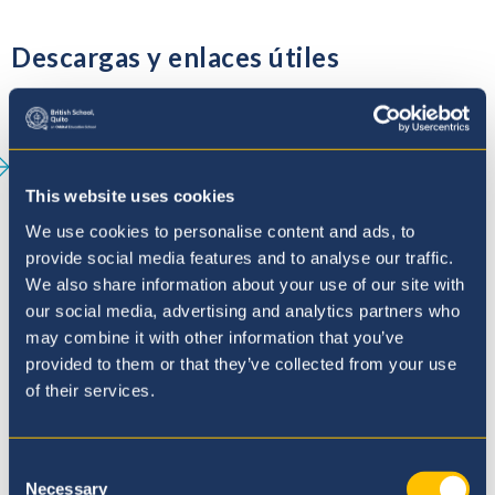
Descargas y enlaces útiles
Descúbranos
Nuestra Filosofía
This website uses cookies
Nuestra Historia
We use cookies to personalise content and ads, to
provide social media features and to analyse our traffic.
Orbital Education
We also share information about your use of our site with
our social media, advertising and analytics partners who
Acreditaciones
may combine it with other information that you’ve
provided to them or that they’ve collected from your use
5 Razones Para Formar Parte de British
of their services.
School Quito
Maestros de Cambio Climático
Consent
Certificados por la ONU
Necessary
Selection