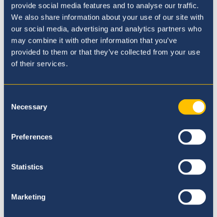
provide social media features and to analyse our traffic.
We also share information about your use of our site with
our social media, advertising and analytics partners who
may combine it with other information that you’ve
provided to them or that they’ve collected from your use
of their services.
Consent
Necessary
Selection
ALFRI - The Bell Foundation
Preferences
Accreditation by Language for Results
International (ALFRI) es el esquema de
acreditación de la Fundación Bell para
Statistics
escuelas internacionales diseñado para
proporcionar un sello de excelencia
Marketing
reconocido y confiable en la provisión de
inglés como idioma adicional (EAL).