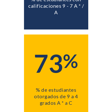
calificaciones 9 - 7 A * /
A
73
%
% de estudiantes
otorgados de 9 a 4
grados A * a C