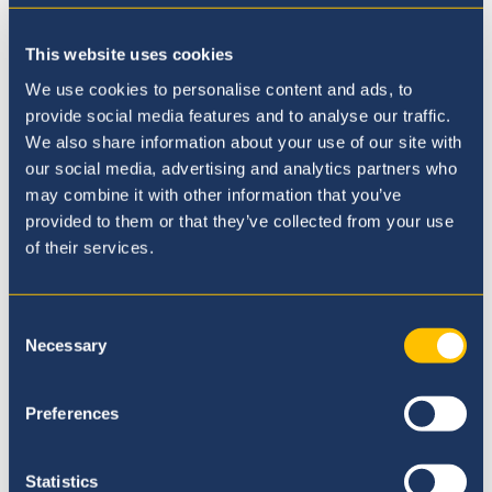
escuchar acerca de los
This website uses cookies
logros de nuestro
We use cookies to personalise content and ads, to
provide social media features and to analyse our traffic.
maravilloso grupo de
We also share information about your use of our site with
nuevos ex alumnos.
our social media, advertising and analytics partners who
may combine it with other information that you’ve
provided to them or that they’ve collected from your use
of their services.
Emma Newman
Principal
Consent
Necessary
Selection
Contacte a nuestro equipo de
Admisiones
Preferences
Nuestro Colegio
Statistics