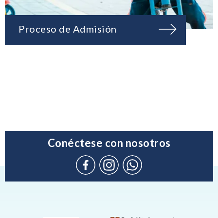
Proceso de Admisión
Conéctese con nosotros
Connect
Instagram
WhatsApp
with
(Admission
us
Enquiries
on
only)