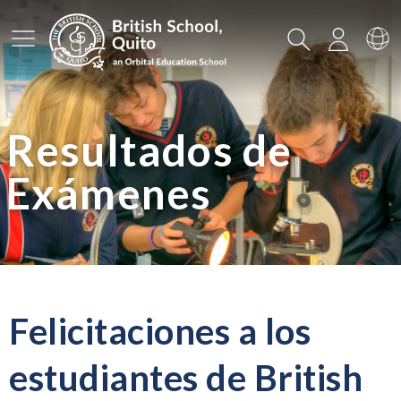
Menú principal
Buscar
Iniciar
Ca
Resultados de
Exámenes
Felicitaciones a los
estudiantes de British