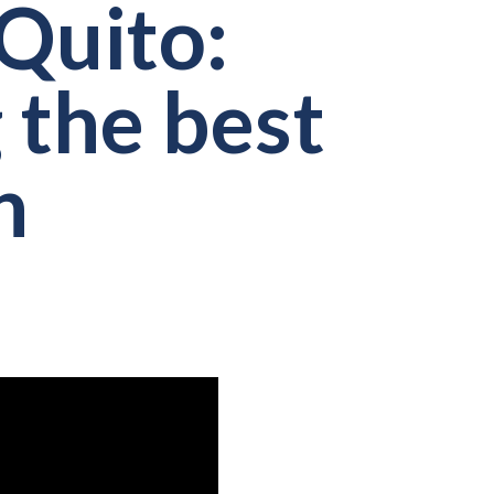
 Quito:
 the best
n