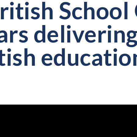
ritish School
ars delivering
itish educatio