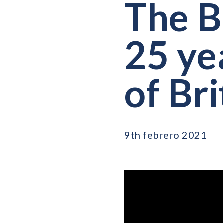
The B
25 ye
of Br
9th febrero 2021