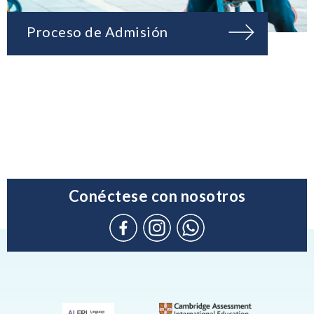
Proceso de Admisión
Conéctese con nosotros
Connect
Instagram
WhatsApp
with
(Admission
us
Enquiries
on
only)