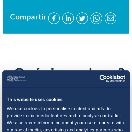
Compartir
Comparta
Comparta
Comparta
Envíe
Envíe
esta
esta
esta
este
este
página
página
página
página
página
en
en
en
a
a
Facebook
LinkedIn
Twitter
través
través
de
de
¿Qué sigue ahora?
WhatsApp
WhatsAp
This website uses cookies
We use cookies to personalise content and ads, to
provide social media features and to analyse our traffic.
We also share information about your use of our site with
our social media, advertising and analytics partners who