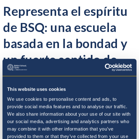
Representa el espíritu
de BSQ: una escuela
basada en la bondad y
un fuerte sentido de
familia.
This website uses cookies
We use cookies to personalise content and ads, to
¡Estamos orgullosos de
provide social media features and to analyse our traffic.
We also share information about your use of our site with
nuestros estudiantes
our social media, advertising and analytics partners who
may combine it with other information that you’ve
por tomar esta
provided to them or that they’ve collected from your use