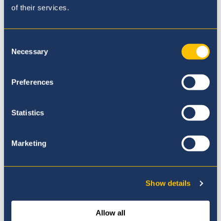
of their services.
iniciativa y esperamos
apoyarlos en hacer
Consent
Necessary
Selection
realidad su visión!
Preferences
Statistics
Marketing
Show details
Allow all